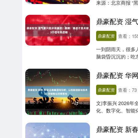
来源：北京商报 “
的“黑天鹅....
鼎豪配资
查看：
15
一到阴雨天，很多
脑袋昏沉沉的；吃
一样沉。于是有....
鼎豪配资
查看：
73
文|李振兴 202
化、数字化、智能
新与产业升....