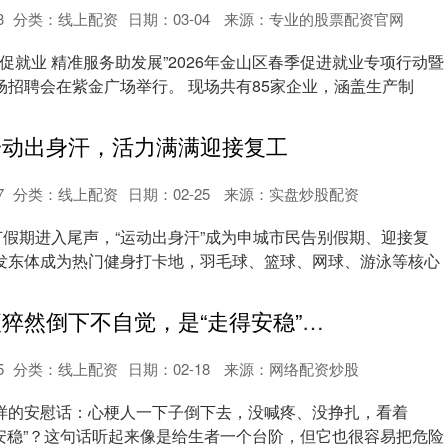
3
分类：
线上配资
日期：03-04
来源：专业的股票配资官网
岗促就业 精准服务助发展”2026年金山区春季促进就业专项行动暨
场招聘会在紫金广场举行。 现场共有85家企业，涵盖生产制
一动出身汗，活力满满迎接复工
7
分类：
线上配资
日期：02-25
来源：实盘炒股配资
节假期进入尾声，“运动出身汗”成为申城市民告别假期、迎接复
发东体成为热门健身打卡地，羽毛球、篮球、网球、游泳等核心
鼎豪配资 心梗猝然倒下不自觉，是“走得安稳”？真的吗？读完你就知道真相
5
分类：
线上配资
日期：02-18
来源：网络配资炒股
样的安慰话：心梗人一下子倒下去，没喊疼、没挣扎，看着
得安稳”？这句话听起来像是给生者一个台阶，但它也很容易把危险