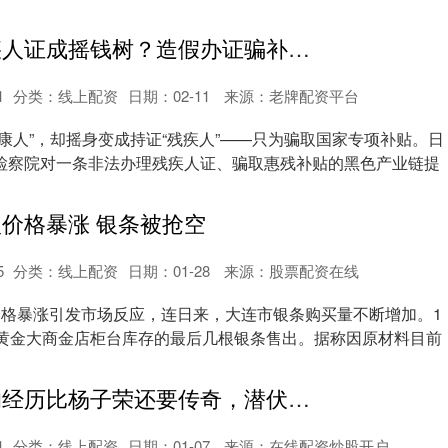
鼎豪配资 残疾人证成摇钱树？造假办证骗补链条被一网打尽
1
分类：
线上配资
日期：02-11
来源：老牌配资平台
康人”，却摇身变成持证“残疾人”——只为骗取国家专项补贴。日
检察院对一条非法办理残疾人证、骗取惠残补贴的黑色产业链提
银价格暴涨 银条被抢空
5
分类：
线上配资
日期：01-28
来源：股票配资在线
价格暴涨引发市场反应，连日来，大连市银条购买量不断增加。1
国黄金大商金店柜台库存的最后几根银条售出。据称因原材料目前
鼎豪配资 他的经历比杨子荣还要传奇，潜伏胡宗南身边多年最终全身而退
1
分类：
线上配资
日期：01-07
来源：在线配资炒股开户