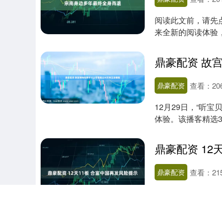
阅读此文前，请先
来全新的阅读体验，非
管....
鼎豪配资
查看：
20
12月29日，“听
体验。该播客精选
读....
鼎豪配资 12
鼎豪配资
查看：
21
合富中国（6031
累计超过20%，且
202....