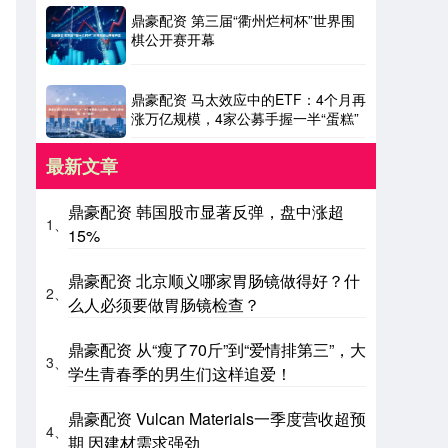
鼎豪配资 第三届“衢州烂柯杯”世界围
棋公开赛开幕
鼎豪配资 马太效应中的ETF：4个月再
涨万亿规模，4家公募手握一半“蛋糕”
最新文章
鼎豪配资 韩国股市显著反弹，盘中涨超
1、
15%
鼎豪配资 北京顺义哪家胃肠镜做得好？什
2、
么人必须要做胃肠镜检查？
鼎豪配资 从“瘦了70斤”到“爱情排第三”，大
3、
学生青春季的男生们这样追爱！
鼎豪配资 Vulcan Materials一季度营收超预
4、
期 因建材需求强劲