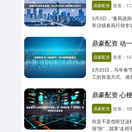
鼎豪配资
查看：
11
3月3日，“春风送
朱泾镇春风行动专
造、医....
鼎豪配资 动
鼎豪配资
查看：
14
2月23日，马年春
工的首选方式。浦
项目照常开放....
鼎豪配资
查看：
18
你是不是也听过这
很“快”，就算“走