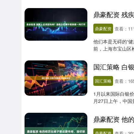
轻轻带过，让人....
鼎豪配资
查看：
11
他们本是无碍的“健
前，上海市宝山区
起公诉，揭....
国汇策略 白
国汇策略
查看：
16
1月以来国际白银
月27日上午，中
短缺，该柜台....
鼎豪配资
查看：
20