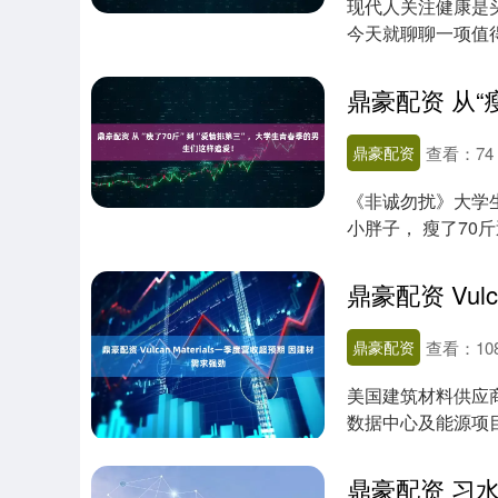
现代人关注健康是
今天就聊聊一项值得
查？ 主动筛....
鼎豪配资
查看：
74
《非诚勿扰》大学生
小胖子， 瘦了70
清华....
鼎豪配资
查看：
10
美国建筑材料供应商V
数据中心及能源项
度....