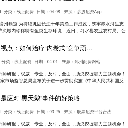
4
分类：
线上配资
日期：04-08
来源：炒股配资App
-贵州频道 为持续巩固长江十年禁渔工作成效，筑牢赤水河生态
护流域内珍稀特有鱼类生存环境，近日，习水县农业农村局、公
鼎豪配资 今日视点：如何治疗“内卷式”竞争顽疾？
分类：
线上配资
日期：04-01
来源：郑州配资网站
析师研报，权威，专业，及时，全面，助您挖掘潜力主题机会！
，国家市场监管总局发布关于进一步贯彻实施《中华人民共和国反
投是应对“黑天鹅”事件的好策略
1
分类：
线上配资
日期：03-25
来源：股票配资平台合法
析师研报，权威，专业，及时，全面，助您挖掘潜力主题机会！