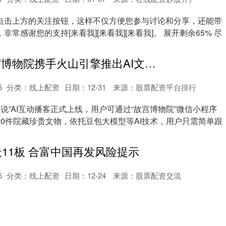
点击上方的关注按钮，这样不仅方便您参与讨论和分享，还能带
常感谢您的支持[来看我][来看我][来看我]。 展开剩余65% 尽
鼎豪配资 故宫博物院携手火山引擎推出AI文物互动播客
6
分类：
线上配资
日期：12-31
来源：股票配资平台排行
宝贝说”AI互动播客正式上线，用户可通过“故宫博物院”微信小程序
30件院藏珍贵文物，依托豆包大模型等AI技术，用户只需简单跟
天11板 合富中国再发风险提示
5
分类：
线上配资
日期：12-24
来源：股票配资交流
22）发布公告，公司股票连续3个交易日内日收盘价格涨幅偏离值
连续30个交易日内日收盘价格涨幅偏离值累计超过200%，自