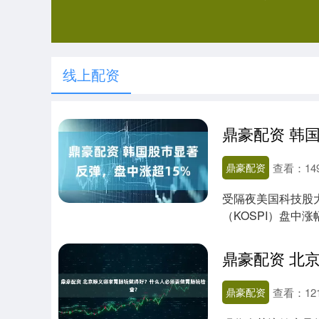
线上配资
鼎豪配资 韩
鼎豪配资
查看：
14
受隔夜美国科技股
（KOSPI）盘中
分，....
鼎豪配资
查看：
12