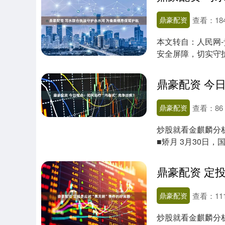
鼎豪配资
查看：
18
本文转自：人民网
安全屏障，切实守
安局、林业局等....
鼎豪配资
查看：
86
炒股就看金麒麟分
■矫月 3月30日
不正当竞争....
鼎豪配资 定
鼎豪配资
查看：
11
炒股就看金麒麟分