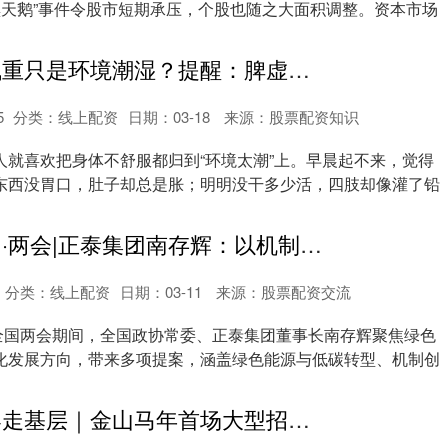
黑天鹅”事件令股市短期承压，个股也随之大面积调整。资本市场
鼎豪配资 湿气重只是环境潮湿？提醒：脾虚才是关键，3个信号别忽略
5
分类：
线上配资
日期：03-18
来源：股票配资知识
人就喜欢把身体不舒服都归到“环境太潮”上。早晨起不来，觉得
东西没胃口，肚子却总是胀；明明没干多少活，四肢却像灌了铅
鼎豪配资 华网·两会|正泰集团南存辉：以机制创新与技术突破推动双碳落地
分类：
线上配资
日期：03-11
来源：股票配资交流
6年全国两会期间，全国政协常委、正泰集团董事长南存辉聚焦绿色
化发展方向，带来多项提案，涵盖绿色能源与低碳转型、机制创
鼎豪配资 新春走基层｜金山马年首场大型招聘火热举行