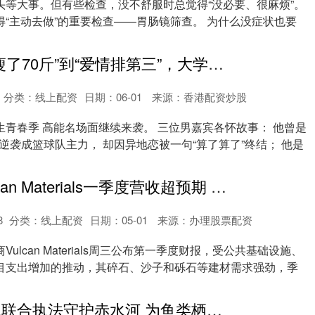
头等大事。但有些检查，没不舒服时总觉得“没必要、很麻烦”。
“主动去做”的重要检查——胃肠镜筛查。 为什么没症状也要
鼎豪配资 从“瘦了70斤”到“爱情排第三”，大学生青春季的男生们这样追爱！
分类：
线上配资
日期：06-01
来源：香港配资炒股
青春季 高能名场面继续来袭。 三位男嘉宾各怀故事： 他曾是
斤逆袭成篮球队主力， 却因异地恋被一句“算了算了”终结； 他是
鼎豪配资 Vulcan Materials一季度营收超预期 因建材需求强劲
8
分类：
线上配资
日期：05-01
来源：办理股票配资
ulcan Materials周三公布第一季度财报，受公共基础设施、
目支出增加的推动，其碎石、沙子和砾石等建材需求强劲，季
鼎豪配资 习水联合执法守护赤水河 为鱼类栖息保驾护航