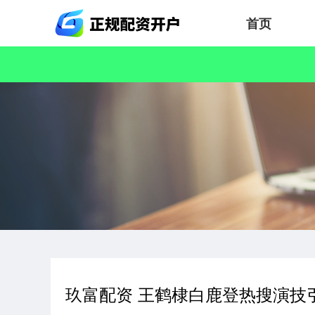
首页
玖富配资 王鹤棣白鹿登热搜演技