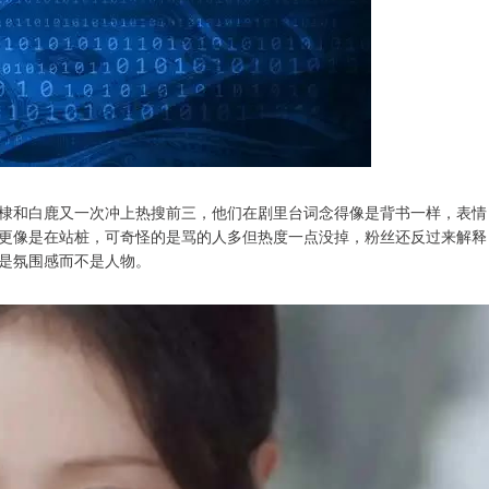
棣和白鹿又一次冲上热搜前三，他们在剧里台词念得像是背书一样，表情
更像是在站桩，可奇怪的是骂的人多但热度一点没掉，粉丝还反过来解释
是氛围感而不是人物。