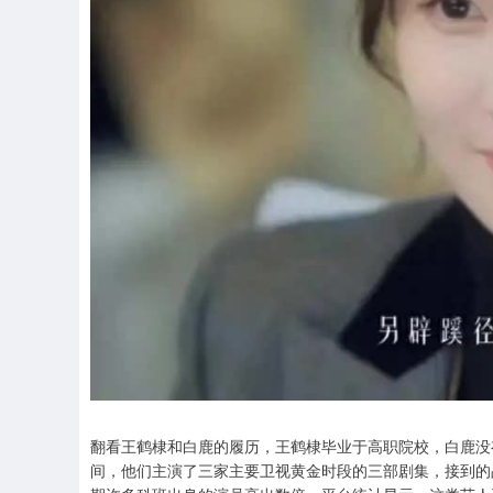
翻看王鹤棣和白鹿的履历，王鹤棣毕业于高职院校，白鹿没有
间，他们主演了三家主要卫视黄金时段的三部剧集，接到的