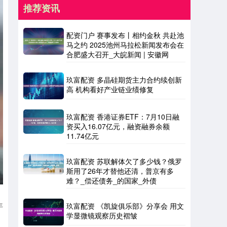
推荐资讯
配资门户 赛事发布丨相约金秋 共赴池
马之约 2025池州马拉松新闻发布会在
合肥盛大召开_大皖新闻 | 安徽网
玖富配资 多晶硅期货主力合约续创新
高 机构看好产业链业绩修复
玖富配资 香港证券ETF：7月10日融
资买入16.07亿元，融资融券余额
11.74亿元
玖富配资 苏联解体欠了多少钱？俄罗
斯用了26年才替他还清，普京有多
难？_偿还债务_的国家_外债
年
玖富配资 《凯旋俱乐部》分享会 用文
学显微镜观察历史褶皱