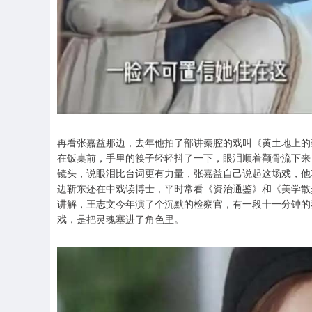
再看张嘉益那边，去年他拍了部讲秦腔的戏叫《黄土地上的
在饭桌前，手里的筷子轻轻抖了一下，眼泪顺着颧骨流下来
镜头，说眼泪比台词更有力量，张嘉益自己说起这场戏，他
边靳东还在中戏读博士，平时常看《资治通鉴》和《美学散
讲解，王志文今年演了个沉默的检察官，有一段十一分钟的
戏，是把灵魂塞进了角色里。