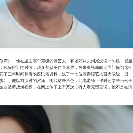
鼓声》，他在里面演个落魄的老艺人，有场戏从头到尾没说一句话，就坐
，镜头推近的时候，观众都忍不住跟着哭，后来央视新闻还专门提到这个
花了三年时间翻看陕西民俗资料，找了十七位老秦腔艺人聊天取经，另一
步》，他以前演过的贺涵、明台这些角色，北电老师上课时还拿来当例子
独白被剪成短视频，在网上传了上千万次，有人看完留言说，他不是在演