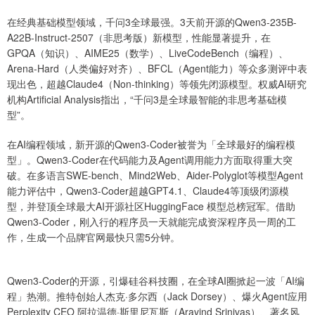
在经典基础模型领域，千问3全球最强。3天前开源的Qwen3-235B-
A22B-Instruct-2507（非思考版）新模型，性能显著提升，在
GPQA（知识）、AIME25（数学）、LiveCodeBench（编程）、
Arena-Hard（人类偏好对齐）、BFCL（Agent能力）等众多测评中表
现出色，超越Claude4（Non-thinking）等领先闭源模型。权威AI研究
机构Artificial Analysis指出，“千问3是全球最智能的非思考基础模
型”。
在AI编程领域，新开源的Qwen3-Coder被誉为「全球最好的编程模
型」。Qwen3-Coder在代码能力及Agent调用能力方面取得重大突
破。在多语言SWE-bench、Mind2Web、Aider-Polyglot等模型Agent
能力评估中，Qwen3-Coder超越GPT4.1、Claude4等顶级闭源模
型，并登顶全球最大AI开源社区HuggingFace 模型总榜冠军。借助
Qwen3-Coder，刚入行的程序员一天就能完成资深程序员一周的工
作，生成一个品牌官网最快只需5分钟。
Qwen3-Coder的开源，引爆硅谷科技圈，在全球AI圈掀起一波「AI编
程」热潮。推特创始人杰克·多尔西（Jack Dorsey）、爆火Agent应用
Perplexity CEO 阿拉温德·斯里尼瓦斯（Aravind Srinivas）、著名风