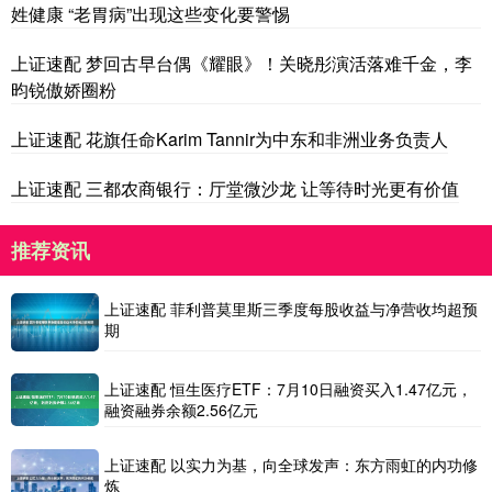
姓健康 “老胃病”出现这些变化要警惕
上证速配 梦回古早台偶《耀眼》！关晓彤演活落难千金，李
昀锐傲娇圈粉
上证速配 花旗任命Karim Tannir为中东和非洲业务负责人
上证速配 三都农商银行：厅堂微沙龙 让等待时光更有价值
推荐资讯
上证速配 菲利普莫里斯三季度每股收益与净营收均超预
期
上证速配 恒生医疗ETF：7月10日融资买入1.47亿元，
融资融券余额2.56亿元
上证速配 以实力为基，向全球发声：东方雨虹的内功修
炼