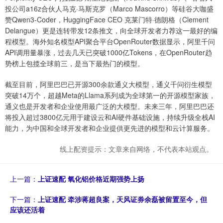
投公司a16z合伙人马克·马斯克罗（Marco Mascorro）等硅谷大咖盛
赞Qwen3-Coder，HuggingFace CEO 克莱门特·德朗格（Clement
Delangue）更是连转带发12条推文，向全球开发者力荐这一最好的编
程模型。海外知名模型API聚合平台OpenRouter数据显示，阿里千问
API调用量暴涨，过去几天已突破1000亿Tokens，在OpenRouter趋
势榜上包揽全球前三，是当下最热门的模型。
截至目前，阿里巴巴已开源300余款通义大模型，通义千问衍生模型
突破14万个，超越Meta的Llama系列成为全球第一的开源模型家族，
通义也是开发者和企业使用最广泛的大模型。未来三年，阿里巴巴还
将投入超过3800亿元用于建设云和AI硬件基础设施，持续升级全栈AI
能力，为中国和全球开发者和企业提供更先进的模型和云计算服务。
线上配资提示：文章来自网络，不代表本站观点。
上一篇：
上证速配 氧化铝价格近期强势上扬
下一篇：
上证速配 牵涉蒋超良案，天风证券余磊被留置至今，但
应该还活着