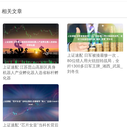
相关文章
上证速配 日军被揍最惨一次，
80位猎人用火铳扭转战局，全
歼1300多日军王牌_湘西_武装_
上证速配 江苏昆山高新区具身
刘冬生
机器人产业孵化器入选省标杆孵
化器
上证速配 “芯片女皇”当科长背后