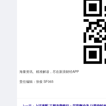
海量资讯、精准解读，尽在新浪财经APP
责任编辑：张俊 SF065
上一篇：
上证速配 三都农商银行：厅堂微沙龙 让等待时