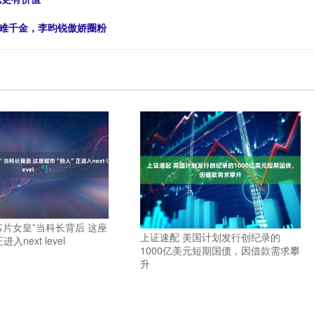
落难千金，李昀锐傲娇圈粉
芯片女皇”当科长背后 这座
上证速配 美国计划发行创纪录的
入next level
1000亿美元短期国债，因借款需求攀
升