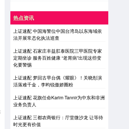
热点资讯
上证速配 中国海警位中国台湾岛以东海域依
法开展常态化执法巡查
上证速配 石家庄丰益肛泰医院三甲医院专家
定期坐诊 服务百姓健康 “老胃病”出现这些变
化要警惕
上证速配 梦回古早台偶《耀眼》！关晓彤演
活落难千金，李昀锐傲娇圈粉
上证速配 花旗任命Karim Tannir为中东和非洲
业务负责人
生
上证速配 三都农商银行：厅堂微沙龙 让等待
时光更有价值